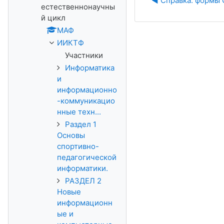
◀︎ Справка: формы 
естественнонаучны
й цикл
МАФ
ИИКТФ
Участники
Информатика
и
информационно
-коммуникацио
нные техн...
Раздел 1
Основы
спортивно-
педагогической
информатики.
РАЗДЕЛ 2
Новые
информационн
ые и