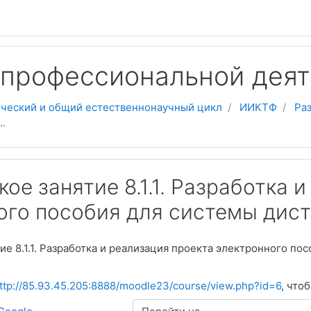
 профессиональной деят
ческий и общий естественнонаучный цикл
ИИКТФ
Ра
..
ое занятие 8.1.1. Разработка 
ого пособия для системы дист
ие 8.1.1. Разработка и реализация проекта электронного по
ttp://85.93.45.205:8888/moodle23/course/view.php?id=6
, что
Перейти на...