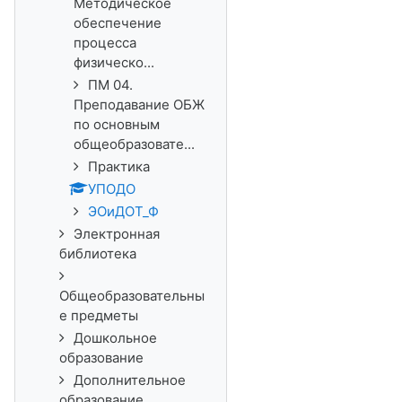
Методическое
обеспечение
процесса
физическо...
ПМ 04.
Преподавание ОБЖ
по основным
общеобразовате...
Практика
УПОДО
ЭОиДОТ_Ф
Электронная
библиотека
Общеобразовательны
е предметы
Дошкольное
образование
Дополнительное
образование