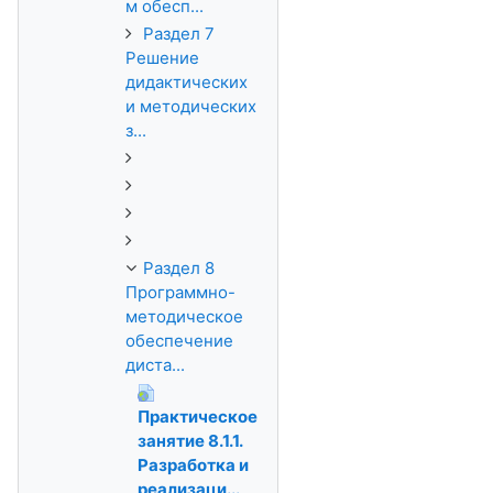
м обесп...
Раздел 7
Решение
дидактических
и методических
з...
Раздел 8
Программно-
методическое
обеспечение
диста...
Практическое
занятие 8.1.1.
Разработка и
реализаци...