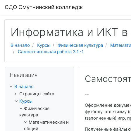
Перейти к основному содержанию
СДО Омутнинский коллледж
Информатика и ИКТ в
В начало
Курсы
Физическая культура
Математи
Самостоятельная работа 3.1.-1.
Пропустить Навигация
Навигация
Самостояте
В начало
Страницы сайта
--
Курсы
Оформление документ
Физическая
футболу, атлетизму (
культура
(заполненный) игр, п
Математический и
общий
Полученные файлы от