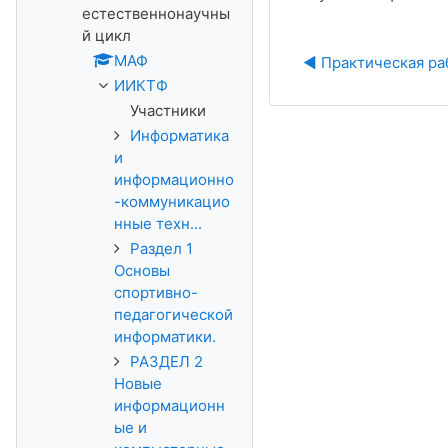
естественнонаучны
й цикл
МАФ
◀︎ Практическая раб
ИИКТФ
Участники
Информатика
и
информационно
-коммуникацио
нные техн...
Раздел 1
Основы
спортивно-
педагогической
информатики.
РАЗДЕЛ 2
Новые
информационн
ые и